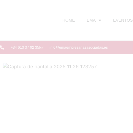
HOME
EMA
EVENTOS
+34 613 37 02 35
info@emaempresariasasociadas.es