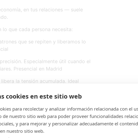
economía, en tus relaciones — suele
ado.
 lo que cada persona necesita:
trones que se repiten y liberamos lo
cial
recisión. Especialmente útil cuando el
iares. Presencial en Madrid
 libera la tensión acumulada. Ideal
 en Madrid
as cookies en este sitio web
ntal y reencontrarte con tu voz
kies para recolectar y analizar información relacionada con el u
de nuestro sitio web para poder proveer funcionalidades relaci
sociales, y para mejorar y personalizar adecuadamente el conteni
en nuestro sitio web.