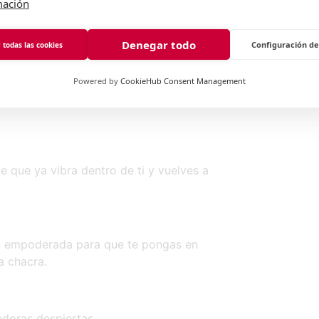
mación
é punto estás, qué ha funcionado, qué
Denegar todo
Configuración de
 todas las cookies
s un plan estratégico que te encarne,
Powered by
CookieHub Consent Management
o desde el primer momento con ilusión
 que ya vibra dentro de ti y vuelves a
ón empoderada para que te pongas en
a chacra.
edoras despiertas.