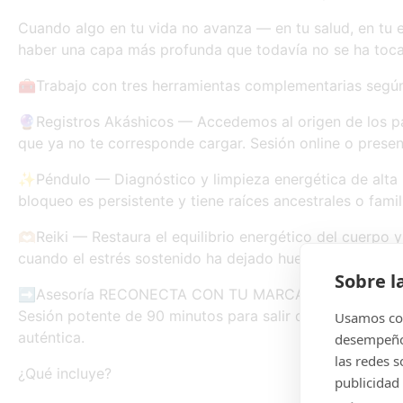
Cuando algo en tu vida no avanza — en tu salud, en tu 
haber una capa más profunda que todavía no se ha toc
🧰Trabajo con tres herramientas complementarias según
🔮Registros Akáshicos — Accedemos al origen de los pa
que ya no te corresponde cargar. Sesión online o presen
✨Péndulo — Diagnóstico y limpieza energética de alta p
bloqueo es persistente y tiene raíces ancestrales o famil
🫶🏼Reiki — Restaura el equilibrio energético del cuerpo y
cuando el estrés sostenido ha dejado huella. Presencial
Sobre l
➡️Asesoría RECONECTA CON TU MARCA
Sesión potente de 90 minutos para salir del bloqueo me
Usamos coo
auténtica.
desempeño 
las redes 
¿Qué incluye?
publicidad 