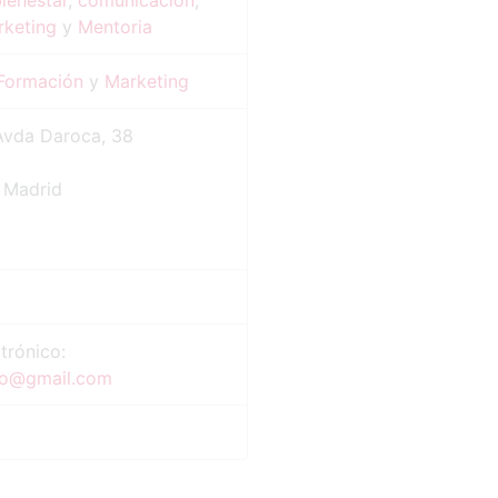
bienestar
,
comunicación
,
rketing
y
Mentoria
Formación
y
Marketing
Avda Daroca, 38
 Madrid
trónico:
ro
@
gmail.com