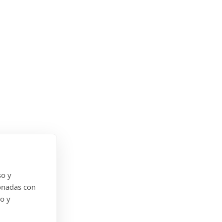
so y
onadas con
do y