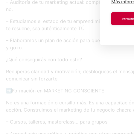
Más infor
– Auditoría de tu marketing actual: comprobamos en qu
no.
Permitir
– Estudiamos el estado de tu emprendimiento y diseñamo
te resuene, sea auténticamente TÚ
– Elaboramos un plan de acción para que muevas el cul
y gozo.
¿Qué conseguirás con todo esto?
Recuperas claridad y motivación; desbloqueas el mensaje
comunicar sin forzarte.
➡️Formación en MARKETING CONSCIENTE
No es una formación o cursillo más. Es una capacitaci
acción. Construimos el marketing de tu negocio chacra 
– Cursos, talleres, masterclass… para grupos
– Aprendizaje energético + práctico con otras emprend