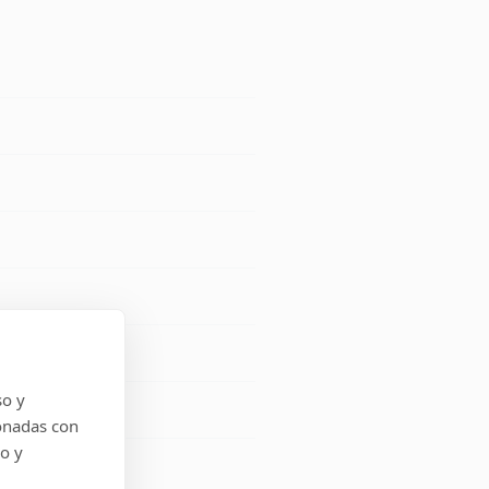
so y
onadas con
do y