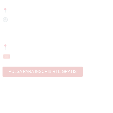
Miércoles:
18 de marzo
Horario:
9.45
Recepción de asistentes
13:30
Fin del evento
CIFE – Avda. de las Provincias, 33 (Aula 30)
Entrada gratuita con inscripción previa
PULSA PARA INSCRIBIRTE GRATIS