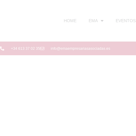
HOME
EMA
EVENTOS
+34 613 37 02 35
info@emaempresariasasociadas.es
VI Jornada de
mujeres
emprendedor