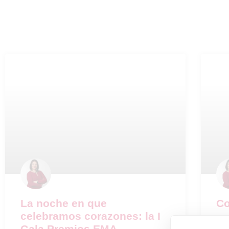
La noche en que
Co
celebramos corazones: la I
Gala Premios EMA –
Un 