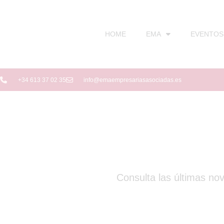
HOME
EMA
EVENTOS
+34 613 37 02 35
info@emaempresariasasociadas.es
Consulta las últimas no