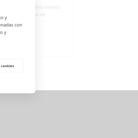
ara nuestro próximo evento:
cción para un Año de
so y
esarial”!
onadas con
do y
 cookies