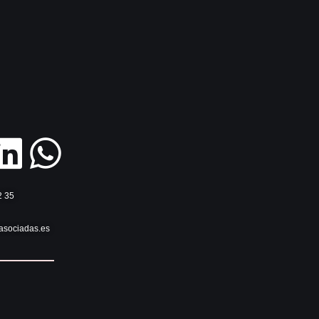
rear
ng
er una
2 35
asociadas.es