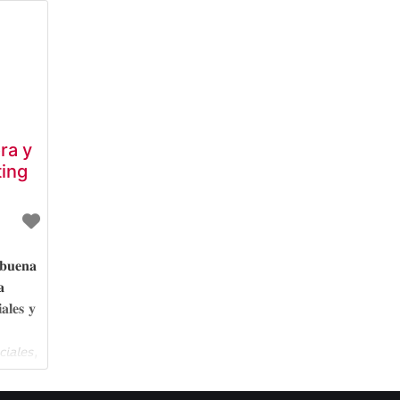
ra y
ing
 𝐛𝐮𝐞𝐧𝐚
𝐚
𝐚𝐥𝐞𝐬 𝐲
⁣
𝘪𝘢𝘭𝘦𝘴,
𝘨, 𝘰
𝘦𝘵𝘪𝘯𝘨