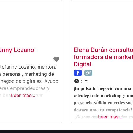
anny Lozano
Elena Durán consulto
formadora de market
Digital
tefanny Lozano, mentora
 personal, marketing de
y negocios digitales. Ayudo
:
eres emprendedoras y
¡𝐈𝐦𝐩𝐮𝐥𝐬𝐚 𝐭𝐮 𝐧𝐞𝐠𝐨𝐜𝐢𝐨 𝐜𝐨𝐧 𝐮𝐧𝐚
sionales a construir
Leer más...
𝐞𝐬𝐭𝐫𝐚𝐭𝐞𝐠𝐢𝐚 𝐝𝐞 𝐦𝐚𝐫𝐤𝐞𝐭𝐢𝐧𝐠 𝐲 𝐮𝐧
s personales influyentes y
𝐩𝐫𝐞𝐬𝐞𝐧𝐜𝐢𝐚 𝐬ó𝐥𝐢𝐝𝐚 𝐞𝐧 𝐫𝐞𝐝𝐞𝐬 𝐬𝐨𝐜𝐢
les, que atraigan clientes
𝐝𝐞𝐬𝐭𝐚𝐜𝐚 𝐚𝐧𝐭𝐞 𝐭𝐮 𝐜𝐨𝐦𝐩𝐞𝐭𝐞𝐧𝐜𝐢𝐚!⁣⁣⁣⁣ ⁣⁣⁣
to valor sin competir por
¿𝘉𝘶𝘴𝘤𝘢𝘴 𝘥𝘦𝘴𝘵𝘢𝘤𝘢𝘳 𝘦𝘯 𝘳𝘦𝘥𝘦𝘴 𝘴𝘰
Leer más...
o. ¿QUÉ HAGO? Mi trabajo
𝘓𝘪𝘯𝘬𝘦𝘥𝘐𝘯, 𝘞𝘩𝘢𝘵𝘴𝘈𝘱𝘱 𝘔𝘢𝘳𝘬𝘦𝘵𝘪
na estrategias de
𝘮𝘦𝘫𝘰𝘳𝘢𝘳 𝘵𝘶 𝘦𝘴𝘵𝘳𝘢𝘵𝘦𝘨𝘪𝘢 𝘥𝘦 𝘮𝘢𝘳