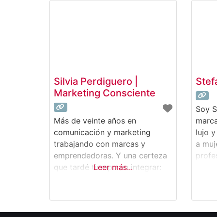
Silvia Perdiguero |
Stef
Marketing Consciente
Soy S
Más de veinte años en
marca
comunicación y marketing
lujo 
trabajando con marcas y
a muj
emprendedoras. Y una certeza
profe
que tardé tiempo en integrar:
Leer más...
marca
ninguna estrategia funciona del
rentab
todo si quien lidera el negocio
de al
tiene bloqueos que no se han
preci
resuelto. 🪞Un negocio es el
combi