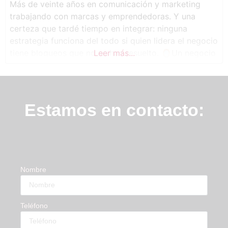
Más de veinte años en comunicación y marketing
trabajando con marcas y emprendedoras. Y una
certeza que tardé tiempo en integrar: ninguna
estrategia funciona del todo si quien lidera el negocio
tiene bloqueos que no se han resuelto. 🪞Un negocio
Leer más...
es el espejo de quien lo lidera. Tiene su propia
energía. Y cuando algo no fluye, antes de cambiar la
Estamos en contacto:
Nombre
Teléfono