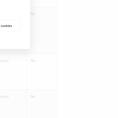
ceros
No
 cookies
ceros
No
ceros
No