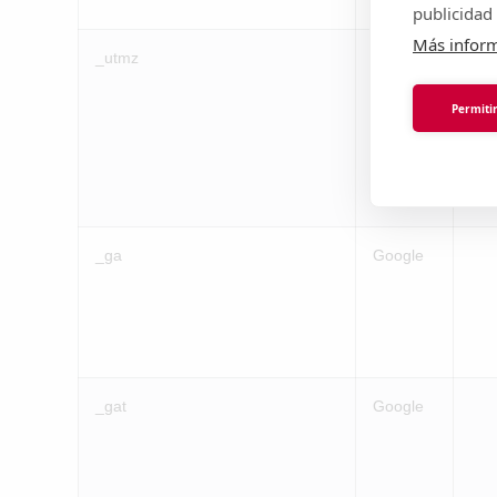
publicidad 
Más infor
_utmz
Google
Permitir
_ga
Google
_gat
Google