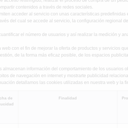
de acceso restringido, realizar el proceso de compra de un pedid
mpartir contenidos a través de redes sociales.
ten acceder al servicio con unas características predefinidas e
avés del cual se accede al servicio, la configuración regional 
ntificar el número de usuarios y así realizar la medición y análi
web con el fin de mejorar la oferta de productos y servicios q
stión, de la forma más eficaz posible, de los espacios publicita
 almacenan información del comportamiento de los usuarios ob
itos de navegación en internet y mostrarte publicidad relaciona
nuación detallamos las cookies utilizadas en nuestra web y la f
cha de
Finalidad
Pro
ucidad