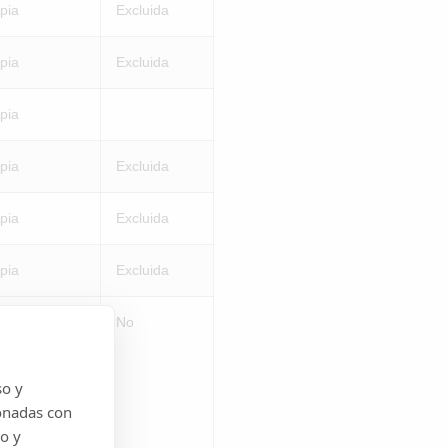
pia
Excluida
pia
Excluida
pia
pia
Excluida
pia
Excluida
pia
Excluida
ceros
No
so y
onadas con
do y