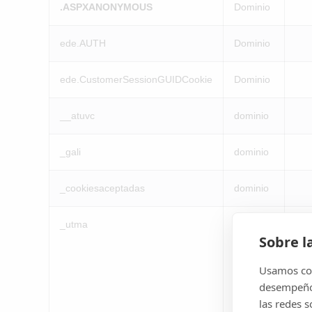
.ASPXANONYMOUS
Dominio
ede.AUTH
Dominio
ede.CustomerSessionGUIDCookie
Dominio
__atuvc
dominio
_gali
dominio
_cookiesaceptadas
dominio
_utma
Google
Sobre l
Usamos coo
desempeño 
las redes 