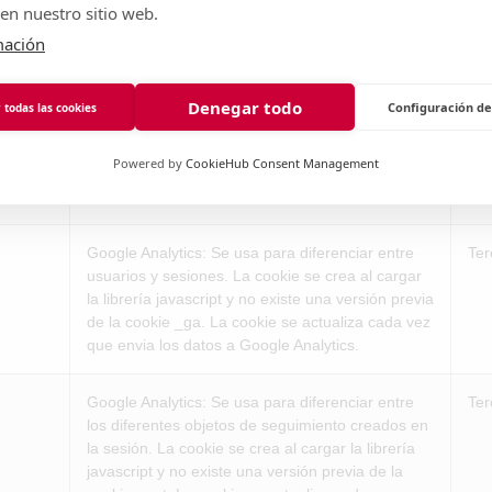
en nuestro sitio web.
mación
Google Analytics: Recoger información sobre la
Ter
navegación de los usuarios por el sitio con el fin
de conocer el origen de las visitas y otros datos
Denegar todo
Configuración de
 todas las cookies
similares a nivel estadístico. No obtiene datos de
los nombres o apellidos de los usuarios ni de la
Powered by
CookieHub Consent Management
dirección postal concreta desde donde se
conectan.
Google Analytics: Se usa para diferenciar entre
Ter
usuarios y sesiones. La cookie se crea al cargar
la librería javascript y no existe una versión previa
de la cookie _ga. La cookie se actualiza cada vez
que envia los datos a Google Analytics.
Google Analytics: Se usa para diferenciar entre
Ter
los diferentes objetos de seguimiento creados en
la sesión. La cookie se crea al cargar la librería
javascript y no existe una versión previa de la