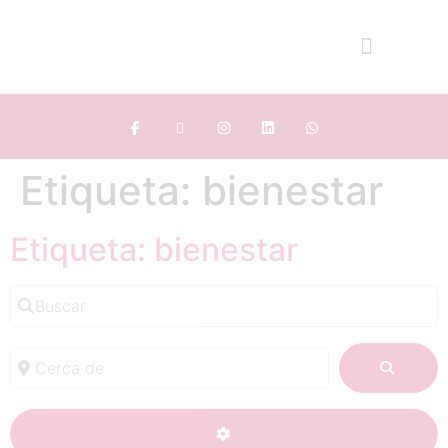
Etiqueta: bienestar
Etiqueta: bienestar
Buscar
Cerca de
BUSC
ADVANCED FILTERS