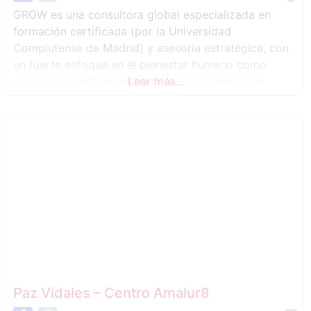
GROW es una consultora global especializada en
formación certificada (por la Universidad
Complutense de Madrid) y asesoría estratégica, con
un fuerte enfoque en el bienestar humano como
motor de transformación. Ofrece programas de
Leer más...
formación práctica (como Health Coach o Chief
Happiness Officer, entre otros), junto con consultoría
personalizada dirigida a mejorar la cultura
organizacional y promover un liderazgo consciente.
GROW
Paz Vidales – Centro Amalur8