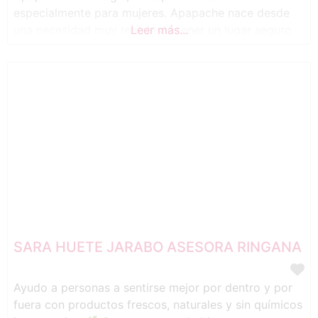
especialmente para mujeres. Apapache nace desde
una necesidad muy real: la de tener un lugar seguro
Leer más...
donde poder parar, sentir y reconstruirse. Un espacio
donde no tengas que explicarte demasiado, donde
puedas ser tú sin miedo, sin juicio y sin
SARA HUETE JARABO ASESORA RINGANA
Ayudo a personas a sentirse mejor por dentro y por
fuera con productos frescos, naturales y sin químicos