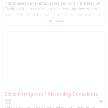
individuales de terapia, clases de yoga y meditación.
Facilito Circulos de Mujeres, en este momento con
una actividad on line que llamo “Muerde la Manzana”,
es un acompañamiento diario con prácticas de
Leer más...
meditación y respiración, reflexiones diarias… por
WhatsApp, y dos encuentros mensuales por Zoom
con meditaciones guiadas creando un espacio de
encuentro de
Silvia Perdiguero | Marketing Consciente
Más de veinte años en comunicación y marketing