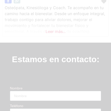
Osteópata, Kinesióloga y Coach. Te acompaño en tu
camino hacia el bienestar. Desde un enfoque integral,
trabajo contigo para aliviar dolores, mejorar el
movimiento y fortalecer tu bienestar físico y
emocional. A través de sesiones de coaching
Leer más...
personalizadas, te ayudo a identificar y superar
bloqueos, alcanzar tus objetivos y conectar con una
versión más plena de ti misma/o. También imparto
Estamos en contacto:
Nombre
Teléfono