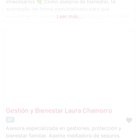
innecesarios 🌿 Como asesora de bienestar, te
acompaño de forma personalizada para que
encuentres lo que realmente necesitas: cuidar tu piel,
Leer más...
tener más energía o simplemente empezar a mimarte
un poco más 💚 Además, organizo talleres de
autocuidado donde aprendemos a dedicar
Gestión y Bienestar Laura Chamorro
Asesora especializada en gestiones, protección y
bienestar familiar. Agente mediadora de seguros.