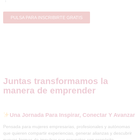
Espacio Mercado
, Plaza de la Constitución 5, Getafe
PULSA PARA INSCRIBIRTE GRATIS
Juntas transformamos la
manera de emprender
Una Jornada Para Inspirar, Conectar Y Avanzar
Pensada para mujeres empresarias, profesionales y autónomas
que quieren compartir experiencias, generar alianzas y descubrir
nuevas formas de impulsar sus proyectos con propósito.