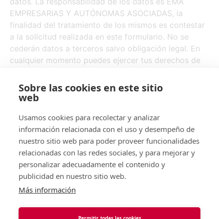
datos. La responsabilidad de los datos es EMA
EMPRESARIAS Y AUTÓNOMAS ASOCIADAS, la
finalidad del tratamiento de los mismos es contestar
a la solicitud realizada en este formulario. No se
cederán datos a terceros salvo obligación legal. En
cualquier momento puedes ejercer tus derechos de
acceso, rectificación, supresión, oposición y demás
derechos escribiendo a
Sobre las cookies en este sitio
info@emaempresariasasociadas.es
web
Enviar
Usamos cookies para recolectar y analizar
información relacionada con el uso y desempeño de
nuestro sitio web para poder proveer funcionalidades
relacionadas con las redes sociales, y para mejorar y
personalizar adecuadamente el contenido y
publicidad en nuestro sitio web.
Legal
Más información
Permitir todas las cookies