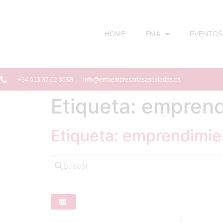
HOME
EMA
EVENTOS
+34 613 37 02 35
info@emaempresariasasociadas.es
Etiqueta: empren
Etiqueta: emprendimie
Buscar