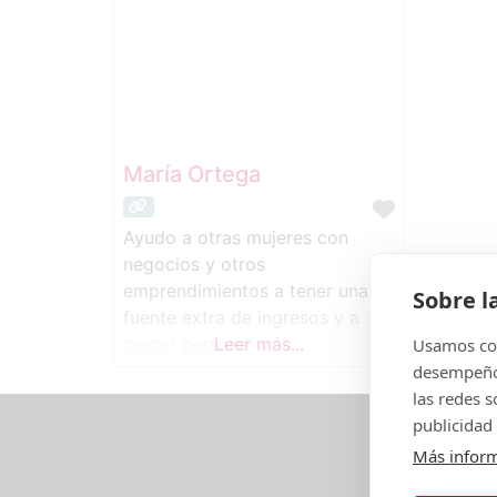
María Ortega
Ayudo a otras mujeres con
negocios y otros
emprendimientos a tener una
Sobre l
fuente extra de ingresos y a
crecer personal y
Leer más...
Usamos coo
económicamente siendo
desempeño 
embajadoras de la marca
las redes 
Ringana, de mi mano.,
publicidad 
apoyándote y guiándote en
Más infor
todo el proceso.