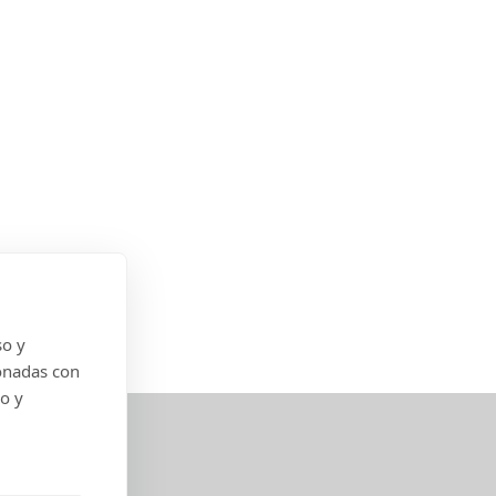
so y
onadas con
do y