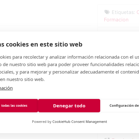
Etiquetas:
Formacion
aña a emprendedoras a sacar su Voz
Categoría:
 – público o privado- con seguridad,
as cookies en este sitio web
Dirección:
kies para recolectar y analizar información relacionada con el u
4º D
vés del Método CARE (Comunicación
de nuestro sitio web para poder proveer funcionalidades relaci
Leganés
sociales, y para mejorar y personalizar adecuadamente el conteni
Comunidad de
en nuestro sitio web.
28915
España
mación
Páginaweb
Denegar todo
Configuración de
 todas las cookies
Correo elec
Powered by
CookieHub Consent Management
sonrie
@
miriam