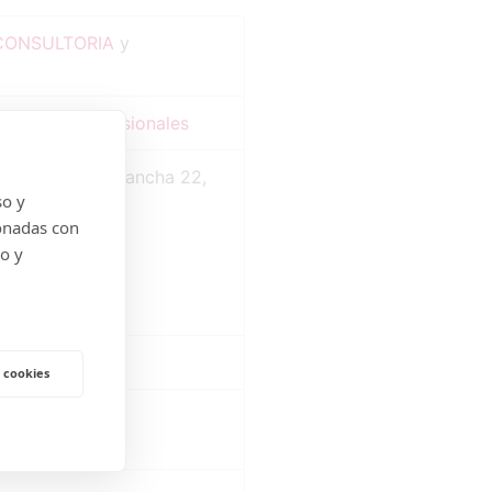
CONSULTORIA
y
Servicios profesionales
Avenida de la Mancha 22,
so y
onadas con
do y
 Madrid
 cookies
trónico:
bravo.es