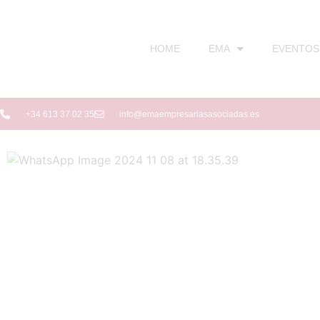
HOME
EMA
EVENTOS
+34 613 37 02 35
info@emaempresariasasociadas.es