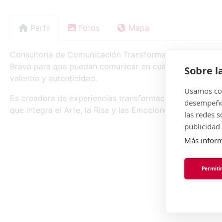
Perfil
Fotos
Mapa
Consultoría de Comunicación Transformacional. Acomp
Brava para que puedan comunicar en cualquier escenario
Sobre l
valentía y autenticidad.
Usamos coo
Es creadora de experiencias transformacionales a tra
desempeño 
que integra el Arte, la Risa y las Emociones).
las redes 
publicidad 
Más infor
Permitir