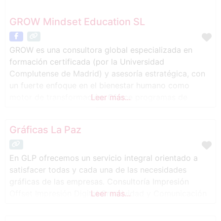
GROW Mindset Education SL
GROW es una consultora global especializada en
formación certificada (por la Universidad
Complutense de Madrid) y asesoría estratégica, con
un fuerte enfoque en el bienestar humano como
motor de transformación. Ofrece programas de
Leer más...
formación práctica (como Health Coach o Chief
Happiness Officer, entre otros), junto con consultoría
Gráficas La Paz
personalizada dirigida a mejorar la cultura
organizacional y promover un liderazgo consciente.
GROW
En GLP ofrecemos un servicio integral orientado a
satisfacer todas y cada una de las necesidades
gráficas de las empresas. Consultoría Impresión
Offset Impresión Digital Creatividad y Comunicación
Leer más...