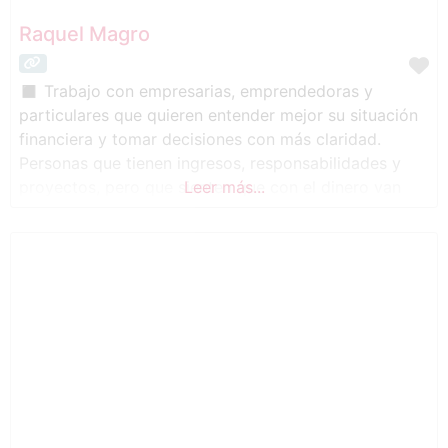
Raquel Magro
◼ Trabajo con empresarias, emprendedoras y
particulares que quieren entender mejor su situación
financiera y tomar decisiones con más claridad.
Personas que tienen ingresos, responsabilidades y
proyectos, pero que sienten que con el dinero van
Leer más...
reaccionando sobre la marcha, dándole vueltas o
posponiendo decisiones porque no saben bien por
dónde empezar. ◼ Mi trabajo consiste en mirar su
situación concreta,