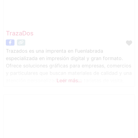
TrazaDos
Trazados es una imprenta en Fuenlabrada
especializada en impresión digital y gran formato.
Ofrece soluciones gráficas para empresas, comercios
y particulares que buscan materiales de calidad y una
atención personalizada. Realizan tarjetas de visita,
Leer más...
flyers, catálogos, vinilos, lonas publicitarias, carteles,
rótulos, expositores y material promocional, además
de servicios de diseño gráfico, preimpresión y
montaje. En Trazados nos gusta cuidar cada