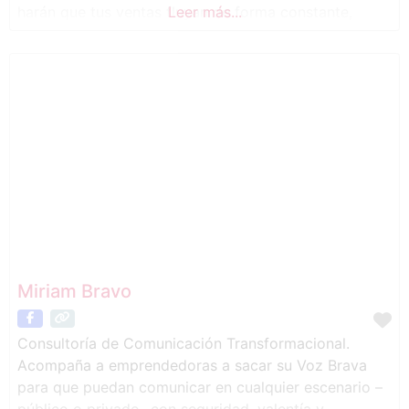
harán que tus ventas fluyan de forma constante,
Leer más...
mientras tú te dedicas al día a día de tu negocio.
¡Vamos a hacer magia y que los
Miriam Bravo
Consultoría de Comunicación Transformacional.
Acompaña a emprendedoras a sacar su Voz Brava
para que puedan comunicar en cualquier escenario –