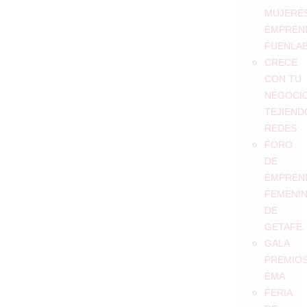
MUJERE
EMPREN
FUENLA
CRECE
CON TU
NEGOCIO
TEJIEND
REDES
FORO
DE
EMPREN
FEMENI
DE
GETAFE
GALA
PREMIO
EMA
FERIA