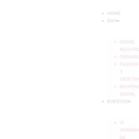
HOME
EMA
SOBRE
NOSOTR
ORGANI
FILOSOF
Y
OBJETIV
RESPONS
SOCIAL
EVENTOS
VI
JORNAD
DE