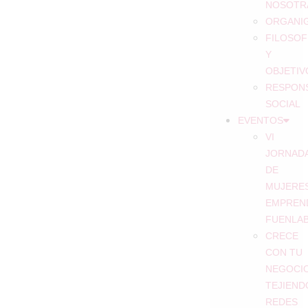
NOSOTR
ORGANI
FILOSOF
Y
OBJETIV
RESPONS
SOCIAL
EVENTOS
VI
JORNAD
DE
MUJERE
EMPREN
FUENLA
CRECE
CON TU
NEGOCIO
TEJIEND
REDES