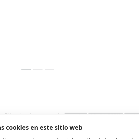
Etiquetas de empresaria:
coaching
CONSULTORIA
equip
as cookies en este sitio web
Etiquetas:
coaching
,
CONSULTORIA