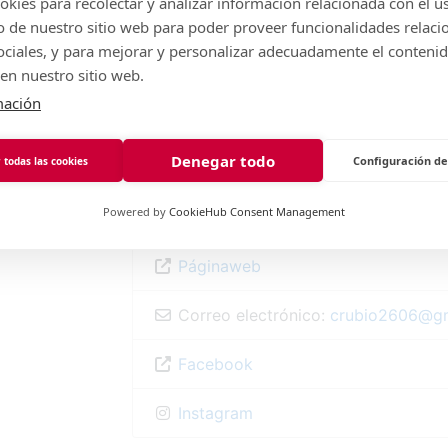
kies para recolectar y analizar información relacionada con el u
emocional
y
liderazgo
de nuestro sitio web para poder proveer funcionalidades relaci
sociales, y para mejorar y personalizar adecuadamente el conteni
cializados
Categoría:
Formación
y
Servicios p
en nuestro sitio web.
mación
innovación en
Dirección:
Emilia Pardo Bazán 3
Collado Villalba
Denegar todo
Configuración de
 todas las cookies
Comunidad de Madrid
28400
Powered by
CookieHub Consent Management
España
Páginaweb
Correo electrónico:
crubio2606
@
g
Facebook
Instagram