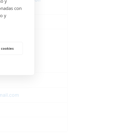
so y
onadas con
do y
rofesionales
 cookies
mail.com