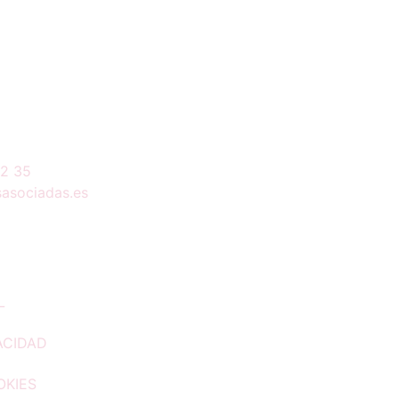
02 35
asociadas.es
L
ACIDAD
OKIES