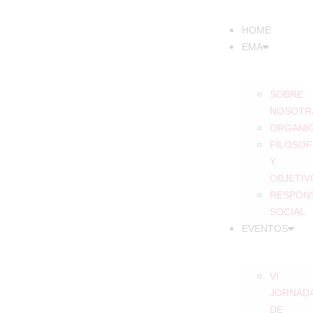
HOME
EMA
SOBRE
NOSOTR
ORGANI
FILOSOF
Y
OBJETIV
RESPONS
SOCIAL
EVENTOS
VI
JORNAD
DE