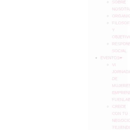
SOBRE
NOSOTR
ORGANI
FILOSOF
Y
OBJETIV
RESPONS
SOCIAL
EVENTOS
VI
JORNAD
DE
MUJERE
EMPREN
FUENLA
CRECE
CON TU
NEGOCIO
TEJIEND