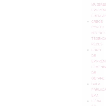
MUJERE
EMPREN
FUENLA
CRECE
CON TU
NEGOCIO
TEJIEND
REDES
FORO
DE
EMPREN
FEMENI
DE
GETAFE
GALA
PREMIO
EMA
FERIA