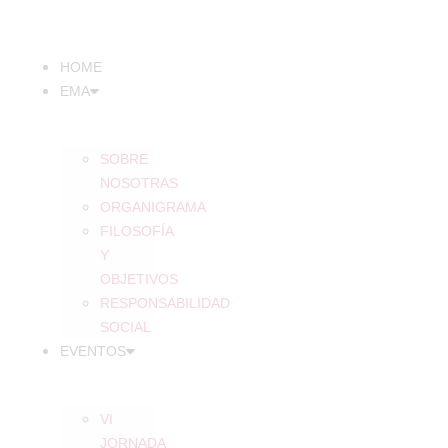
Ir
al
contenido
HOME
EMA
SOBRE
NOSOTRAS
ORGANIGRAMA
FILOSOFÍA
Y
OBJETIVOS
RESPONSABILIDAD
SOCIAL
EVENTOS
VI
JORNADA