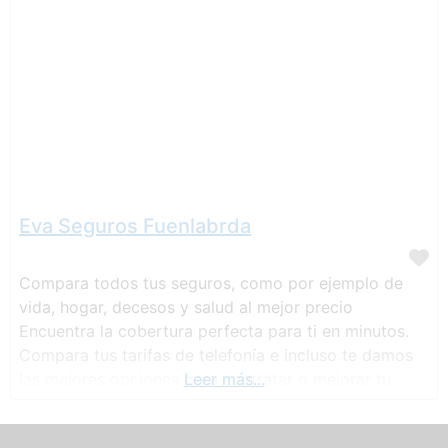
Eva Seguros Fuenlabrda
Compara todos tus seguros, como por ejemplo de
vida, hogar, decesos y salud al mejor precio
Encuentra la cobertura perfecta para ti en minutos.
Compara tus tarifas de telefonía e incluso te damos
las mejores opciones para contratar o mejorar tu
Leer más...
hipoteca. Ahorra tiempo y dinero eligiendo la
cobertura que mejor se adapta a ti.