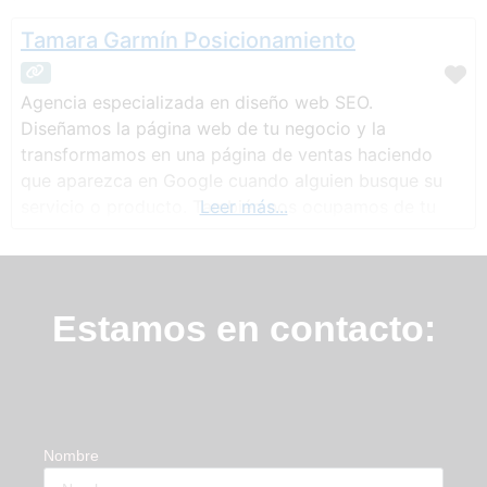
Tamara Garmín Posicionamiento
Agencia especializada en diseño web SEO.
Diseñamos la página web de tu negocio y la
transformamos en una página de ventas haciendo
que aparezca en Google cuando alguien busque su
servicio o producto. También nos ocupamos de tu
Leer más...
contenido de calidad con técnicas copy, enfocadas,
de nuevo, a la venta. Contenido para blog, emails,
notas de prensa o cualquier comunicación
Estamos en contacto:
Nombre