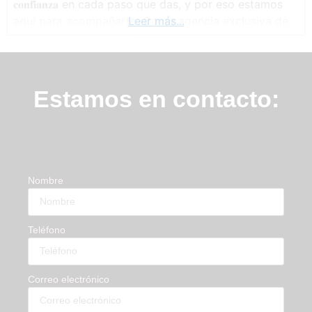
𝐜𝐨𝐧𝐟𝐢𝐚𝐧𝐳𝐚 en cada paso que das, y por eso estamos
aquí para acompañarte. Como agencia exclusiva de
Leer más...
𝐀𝐝𝐞𝐬𝐥𝐚𝐬, la compañía nº 1 en seguros de salud en
España, te ofrecemos no solo protección
Estamos en contacto:
Nombre
Teléfono
Correo electrónico