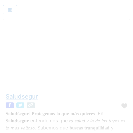
Saludsegur
𝐒𝐚𝐥𝐮𝐝s𝐞𝐠𝐮𝐫: 𝐏𝐫𝐨𝐭𝐞𝐠𝐞𝐦𝐨𝐬 𝐥𝐨 𝐪𝐮𝐞 𝐦á𝐬 𝐪𝐮𝐢𝐞𝐫𝐞𝐬⁣ ⁣ En
𝐒𝐚𝐥𝐮𝐝s𝐞𝐠𝐮𝐫 entendemos que 𝘵𝘶 𝘴𝘢𝘭𝘶𝘥 𝘺 𝘭𝘢 𝘥𝘦 𝘭𝘰𝘴 𝘵𝘶𝘺𝘰𝘴 𝘦𝘴
𝘭𝘰 𝘮á𝘴 𝘷𝘢𝘭𝘪𝘰𝘴𝘰. Sabemos que 𝐛𝐮𝐬𝐜𝐚𝐬 𝐭𝐫𝐚𝐧𝐪𝐮𝐢𝐥𝐢𝐝𝐚𝐝 𝐲