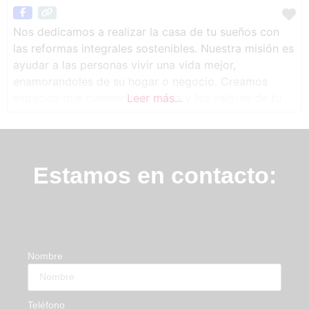
Nos dedicamos a realizar la casa de tu sueños con
las reformas integrales sostenibles. Nuestra misión es
ayudar a las personas vivir una vida mejor,
enamorandoles de su hogar o negocio. Creamos
espacios que cuenten la historia y los valores de tu
Leer más...
familia y tu marca. Nuestro objetivo es conseguir un
equilibrio entre las necesidades de nuestros clientes y
la
Estamos en contacto:
Nombre
Teléfono