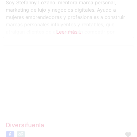
Soy Stefanny Lozano, mentora marca personal,
marketing de lujo y negocios digitales. Ayudo a
mujeres emprendedoras y profesionales a construir
marcas personales influyentes y rentables, que
atraigan clientes de alto valor sin competir por
Leer más...
precio. ¿QUÉ HAGO? Mi trabajo combina estrategias
de marketing, comunicación y desarrollo personal
para crear negocios auténticos, magnéticos y
rentables. A través de mis programas, mentorías
Diversifuenla