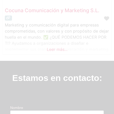
Cocuna Comunicación y Marketing S.L.
Marketing y comunicación digital para empresas
comprometidas, con valores y con propósito de dejar
huella en el mundo. ✅ ¿QUÉ PODEMOS HACER POR
TI? Ayudamos a organizaciones a diseñar e
implementar sus planes de comunicación y marketing
Leer más...
y a profesionales a definir su marca personal y
conseguir más clientes en internet. ✅¿CÓMO? ➡️
Comunicación y marketing ➡️ Comunicación y
difusión
Estamos en contacto:
Nombre