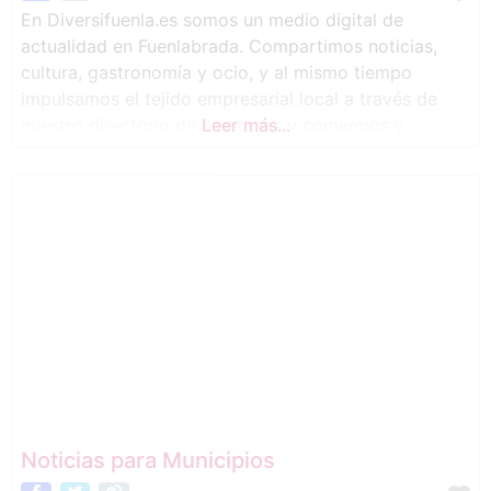
En Diversifuenla.es somos un medio digital de
actualidad en Fuenlabrada. Compartimos noticias,
cultura, gastronomía y ocio, y al mismo tiempo
impulsamos el tejido empresarial local a través de
nuestro directorio de empresas y comercios y
Leer más...
diferentes servicios de comunicación. Ofrecemos
campañas de marketing digital y publicidad online
(banners, publirreportajes, reseñas y anuncios tanto
en nuestra web como en redes sociales),
Noticias para Municipios