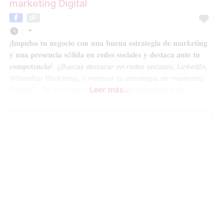
marketing Digital
:
¡𝐈𝐦𝐩𝐮𝐥𝐬𝐚 𝐭𝐮 𝐧𝐞𝐠𝐨𝐜𝐢𝐨 𝐜𝐨𝐧 𝐮𝐧𝐚 𝐛𝐮𝐞𝐧𝐚 𝐞𝐬𝐭𝐫𝐚𝐭𝐞𝐠𝐢𝐚 𝐝𝐞 𝐦𝐚𝐫𝐤𝐞𝐭𝐢𝐧𝐠
𝐲 𝐮𝐧𝐚 𝐩𝐫𝐞𝐬𝐞𝐧𝐜𝐢𝐚 𝐬ó𝐥𝐢𝐝𝐚 𝐞𝐧 𝐫𝐞𝐝𝐞𝐬 𝐬𝐨𝐜𝐢𝐚𝐥𝐞𝐬 𝐲 𝐝𝐞𝐬𝐭𝐚𝐜𝐚 𝐚𝐧𝐭𝐞 𝐭𝐮
𝐜𝐨𝐦𝐩𝐞𝐭𝐞𝐧𝐜𝐢𝐚!⁣⁣⁣⁣ ⁣⁣⁣⁣ ¿𝘉𝘶𝘴𝘤𝘢𝘴 𝘥𝘦𝘴𝘵𝘢𝘤𝘢𝘳 𝘦𝘯 𝘳𝘦𝘥𝘦𝘴 𝘴𝘰𝘤𝘪𝘢𝘭𝘦𝘴, 𝘓𝘪𝘯𝘬𝘦𝘥𝘐𝘯,
𝘞𝘩𝘢𝘵𝘴𝘈𝘱𝘱 𝘔𝘢𝘳𝘬𝘦𝘵𝘪𝘯𝘨, 𝘰 𝘮𝘦𝘫𝘰𝘳𝘢𝘳 𝘵𝘶 𝘦𝘴𝘵𝘳𝘢𝘵𝘦𝘨𝘪𝘢 𝘥𝘦 𝘮𝘢𝘳𝘬𝘦𝘵𝘪𝘯𝘨
Digital? ⁣ Te ayudamos a crear una estrategia de
Leer más...
marketing digital que te ayude a tener una presencia
digital sólida y optimizada para alcanzar