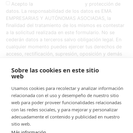
Acepto la
política de privacidad
y protección de
datos. La responsabilidad de los datos es EMA
EMPRESARIAS Y AUTÓNOMAS ASOCIADAS, la
finalidad del tratamiento de los mismos es contestar
a la solicitud realizada en este formulario. No se
cederán datos a terceros salvo obligación legal. En
cualquier momento puedes ejercer tus derechos de
acceso, rectificación, supresión, oposición y demás
derechos escribiendo a
info@emaempresariasasociadas.es
Sobre las cookies en este sitio
web
Enviar
Usamos cookies para recolectar y analizar información
relacionada con el uso y desempeño de nuestro sitio
web para poder proveer funcionalidades relacionadas
con las redes sociales, y para mejorar y personalizar
adecuadamente el contenido y publicidad en nuestro
Legal
sitio web.
Más información