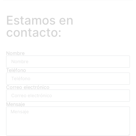
por periodistas profesionales. Todos los que forman
parte de esta web de información llevan muchos
Estamos en
años en los
contacto:
Nombre
Teléfono
Correo electrónico
Mensaje