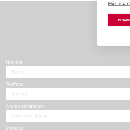
mágicas de email marketing
Más infor
que harán que tus ventas fluyan
de forma constante, mientras tú
Permitir
te dedicas al día a día de tu
Es
negocio. ¡Vamos a hacer magia
y que los
Nombre
Teléfono
Correo electrónico
Mensaje