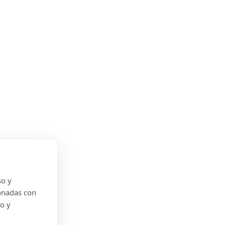
so y
onadas con
do y