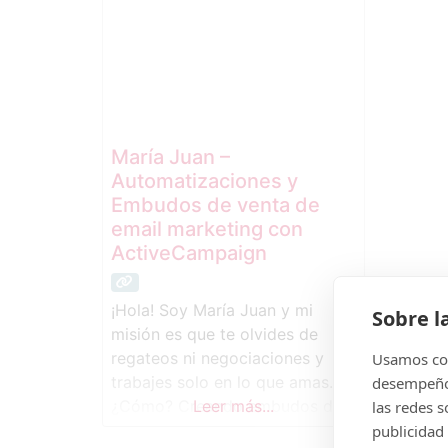
María Juan –
Automatizaciones y
Embudos de venta de
email marketing con
ActiveCampaign
¡Hola! Soy María Juan y mi
Sobre l
misión es que te olvides de
regateos ni negociaciones y
Usamos coo
trabajes solo en lo que amas.
desempeño 
¿Cómo? Creando embudos de
Leer más...
las redes 
venta y automatizaciones
publicidad 