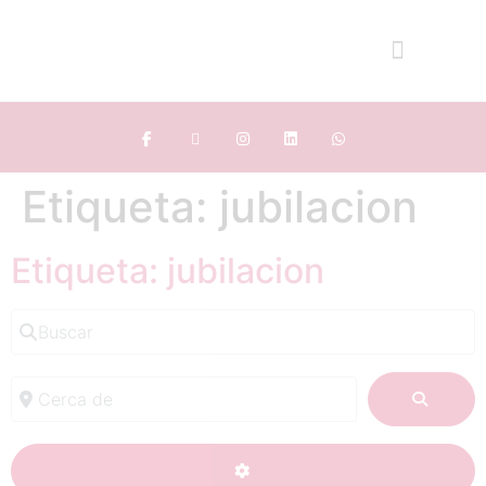
Etiqueta: jubilacion
Etiqueta: jubilacion
Buscar
Cerca de
BUSC
ADVANCED FILTERS