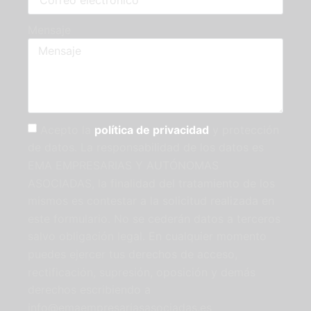
Mensaje
Acepto la
política de privacidad
y protección
de datos. La responsabilidad de los datos es
EMA EMPRESARIAS Y AUTÓNOMAS
ASOCIADAS, la finalidad del tratamiento de los
mismos es contestar a la solicitud realizada en
este formulario. No se cederán datos a terceros
salvo obligación legal. En cualquier momento
puedes ejercer tus derechos de acceso,
rectificación, supresión, oposición y demás
derechos escribiendo a
info@emaempresariasasociadas.es