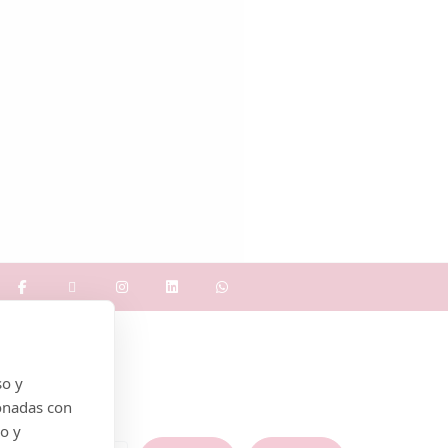
so y
onadas con
do y