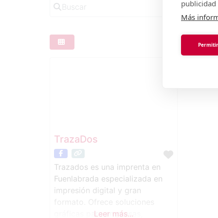
Buscar
publicidad 
Más infor
Permitir
TrazaDos
Trazados es una imprenta en
Fuenlabrada especializada en
impresión digital y gran
formato. Ofrece soluciones
gráficas para empresas,
Leer más...