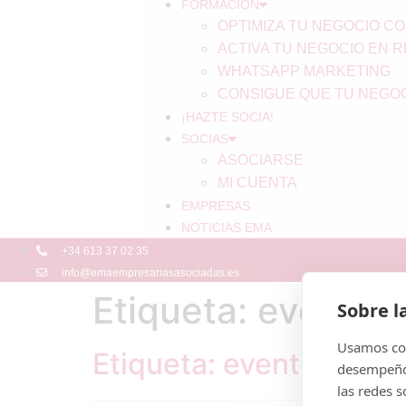
FORMACIÓN
OPTIMIZA TU NEGOCIO CO
ACTIVA TU NEGOCIO EN 
WHATSAPP MARKETING
CONSIGUE QUE TU NEGOC
¡HAZTE SOCIA!
SOCIAS
ASOCIARSE
MI CUENTA
EMPRESAS
NOTICIAS EMA
+34 613 37 02 35
info@emaempresariasasociadas.es
Etiqueta: eventos
Sobre l
Usamos coo
Etiqueta: eventos
desempeño 
las redes 