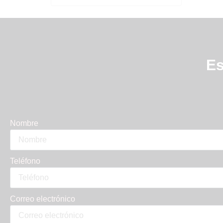
comercios y particulares que
buscan materiales de calidad y
una atención personalizada.
Realizan tarjetas de visita,
flyers, catálogos, vinilos, lonas
Es
publicitarias, carteles, rótulos,
expositores y material
promocional, además de
servicios de diseño gráfico,
preimpresión y montaje. En
Nombre
Trazados nos gusta cuidar cada
Teléfono
Correo electrónico