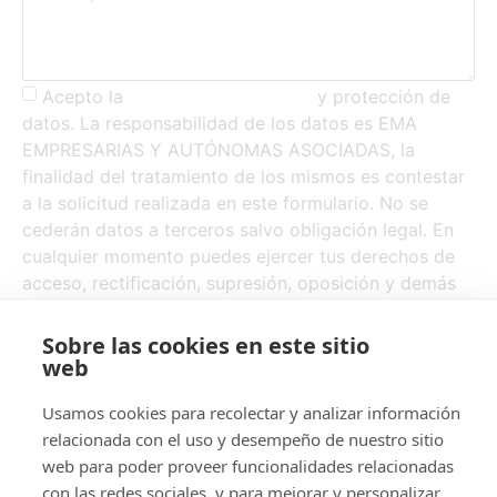
Acepto la
política de privacidad
y protección de
datos. La responsabilidad de los datos es EMA
EMPRESARIAS Y AUTÓNOMAS ASOCIADAS, la
finalidad del tratamiento de los mismos es contestar
a la solicitud realizada en este formulario. No se
cederán datos a terceros salvo obligación legal. En
cualquier momento puedes ejercer tus derechos de
acceso, rectificación, supresión, oposición y demás
derechos escribiendo a
info@emaempresariasasociadas.es
Sobre las cookies en este sitio
web
Enviar
Usamos cookies para recolectar y analizar información
relacionada con el uso y desempeño de nuestro sitio
web para poder proveer funcionalidades relacionadas
con las redes sociales, y para mejorar y personalizar