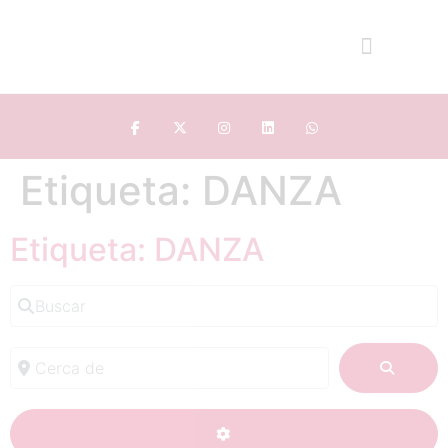
Etiqueta: DANZA
Etiqueta: DANZA
Buscar
Cerca de
BUSC
ADVANCED FILTERS