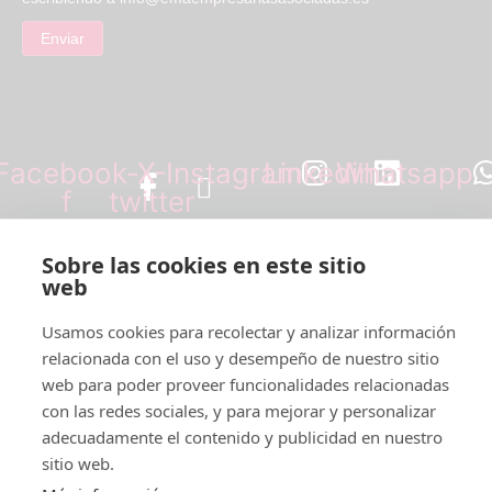
Enviar
Facebook-
X-
Instagram
Linkedin
Whatsapp
f
twitter
Sobre las cookies en este sitio
+34 613 37 02 35
web
info@emaempresariasasociadas.es
Usamos cookies para recolectar y analizar información
relacionada con el uso y desempeño de nuestro sitio
web para poder proveer funcionalidades relacionadas
Legal
con las redes sociales, y para mejorar y personalizar
adecuadamente el contenido y publicidad en nuestro
sitio web.