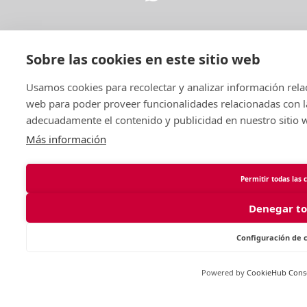
Sobre las cookies en este sitio web
Legal
Usamos cookies para recolectar y analizar información rel
web para poder proveer funcionalidades relacionadas con la
adecuadamente el contenido y publicidad en nuestro sitio 
Más información
Permitir todas las 
¿Quieres formar
Denegar t
parte?
Configuración de 
¡HAZTE SOCIA AHORA!
Powered by
CookieHub Cons