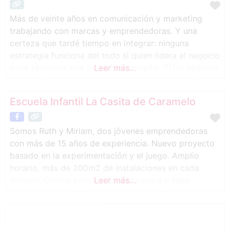
Más de veinte años en comunicación y marketing
trabajando con marcas y emprendedoras. Y una
certeza que tardé tiempo en integrar: ninguna
estrategia funciona del todo si quien lidera el negocio
tiene bloqueos que no se han resuelto. 🪞Un negocio
Leer más…
es el espejo de quien lo lidera. Tiene su propia
energía. Y cuando algo no fluye, antes de cambiar la
Escuela Infantil La Casita de Caramelo
Somos Ruth y Miriam, dos jóvenes emprendedoras
con más de 15 años de experiencia. Nuevo proyecto
basado en la experimentación y el juego. Amplio
horario, más de 200m2 de instalaciones en cada
escuela. Cocina propia: Comida casera y sana.
Leer más…
Talleres, fiestas…