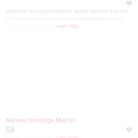
montaje. En Trazados nos gusta cuidar cada
cafetería de especialidad en getafe llamada Algrano
Coffee y podcast sobre emprendimiento femenino
llamado Algrano Podcast
Leer más…
Nieves Herchiga Martín
Agente inmobiliario.
Leer más…