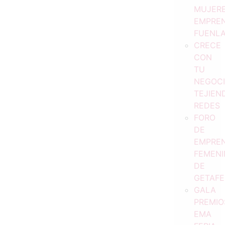
MUJER
EMPRE
FUENL
CRECE
CON
TU
NEGOCI
TEJIEN
REDES
FORO
DE
EMPREN
FEMENI
DE
GETAFE
GALA
PREMIO
EMA