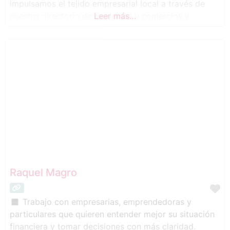
impulsamos el tejido empresarial local a través de
nuestro directorio de empresas y comercios y
Leer más…
diferentes servicios de comunicación. Ofrecemos
campañas de marketing digital y publicidad online
(banners, publirreportajes, reseñas y anuncios tanto
en nuestra web como en redes sociales),
Raquel Magro
◼ Trabajo con empresarias, emprendedoras y
particulares que quieren entender mejor su situación
financiera y tomar decisiones con más claridad.