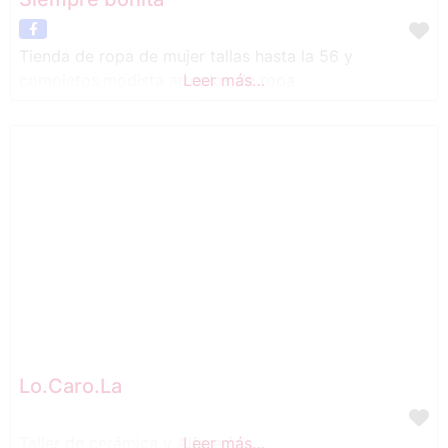
Tienda de ropa de mujer tallas hasta la 56 y
completos,modista arreglos de ropa.
Leer más…
Lo.Caro.La
Taller de cerámica y Alfarería
Leer más…