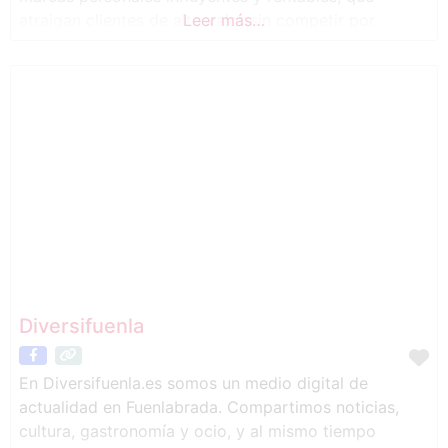
atraigan clientes de alto valor sin competir por
Leer más…
precio. ¿QUÉ HAGO? Mi trabajo combina estrategias
de marketing, comunicación y desarrollo personal
para crear negocios auténticos, magnéticos y
rentables. A través de mis programas, mentorías
Diversifuenla
En Diversifuenla.es somos un medio digital de
actualidad en Fuenlabrada. Compartimos noticias,
cultura, gastronomía y ocio, y al mismo tiempo