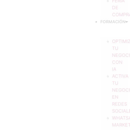
FERIA
DE
COMPR
FORMACIÓN
OPTIMI
TU
NEGOC
CON
IA
ACTIVA
TU
NEGOC
EN
REDES
SOCIAL
WHATS
MARKET