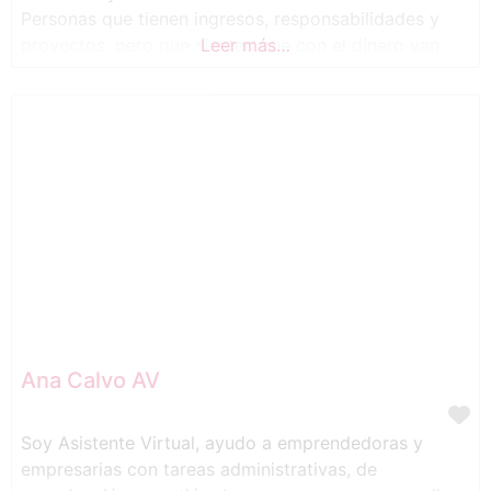
Personas que tienen ingresos, responsabilidades y
proyectos, pero que sienten que con el dinero van
Leer más…
reaccionando sobre la marcha, dándole vueltas o
posponiendo decisiones porque no saben bien por
dónde empezar. ◼ Mi trabajo consiste en mirar su
situación concreta,
Ana Calvo AV
Soy Asistente Virtual, ayudo a emprendedoras y
empresarias con tareas administrativas, de