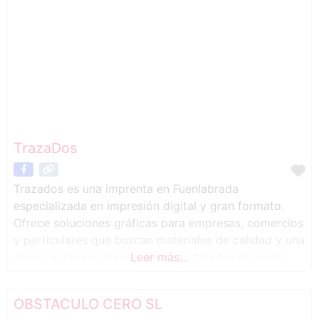
TrazaDos
Trazados es una imprenta en Fuenlabrada
especializada en impresión digital y gran formato.
Ofrece soluciones gráficas para empresas, comercios
y particulares que buscan materiales de calidad y una
atención personalizada. Realizan tarjetas de visita,
Leer más…
flyers, catálogos, vinilos, lonas publicitarias, carteles,
rótulos, expositores y material promocional, además
OBSTACULO CERO SL
de servicios de diseño gráfico, preimpresión y