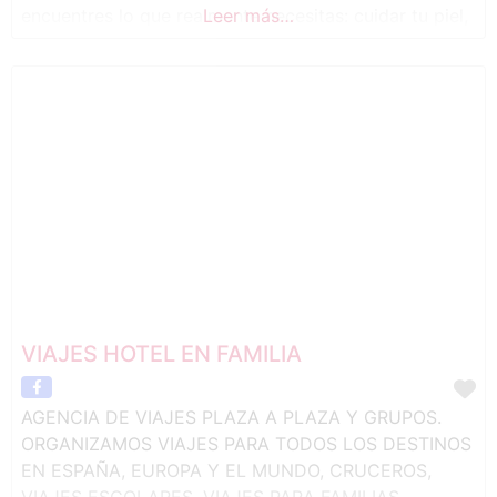
encuentres lo que realmente necesitas: cuidar tu piel,
Leer más…
tener más energía o simplemente empezar a mimarte
un poco más 💚 Además, organizo talleres de
autocuidado donde aprendemos a dedicar
VIAJES HOTEL EN FAMILIA
AGENCIA DE VIAJES PLAZA A PLAZA Y GRUPOS.
ORGANIZAMOS VIAJES PARA TODOS LOS DESTINOS
EN ESPAÑA, EUROPA Y EL MUNDO, CRUCEROS,