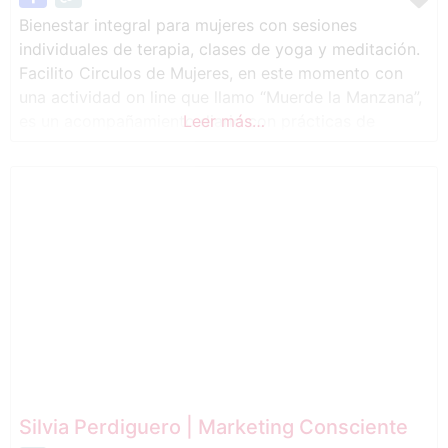
Bienestar integral para mujeres con sesiones
individuales de terapia, clases de yoga y meditación.
Facilito Circulos de Mujeres, en este momento con
una actividad on line que llamo “Muerde la Manzana”,
es un acompañamiento diario con prácticas de
Leer más…
meditación y respiración, reflexiones diarias… por
WhatsApp, y dos encuentros mensuales por Zoom
con meditaciones guiadas creando un espacio de
encuentro de
Silvia Perdiguero | Marketing Consciente