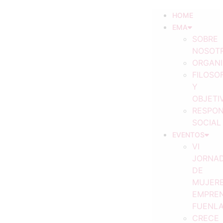
HOME
EMA
SOBRE
NOSOT
ORGAN
FILOSOF
Y
OBJETI
RESPON
SOCIAL
EVENTOS
VI
JORNA
DE
MUJER
EMPRE
FUENL
CRECE