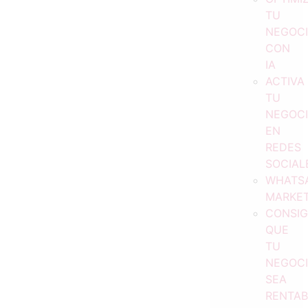
TU
NEGOC
CON
IA
ACTIVA
TU
NEGOC
EN
REDES
SOCIAL
WHATS
MARKET
CONSI
QUE
TU
NEGOC
SEA
RENTAB