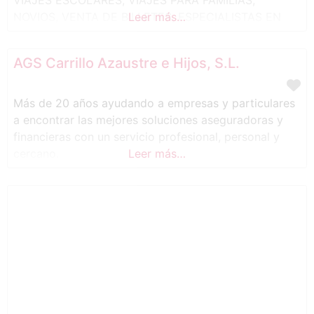
VIAJES ESCOLARES, VIAJES PARA FAMILIAS,
NOVIOS, VENTA DE BILLETES, ESPECIALISTAS EN
Leer más…
DISNEY … TE LLEVAMOS A CUALQUIER LUGAR PARA
QUE SEAS FELIZ.
AGS Carrillo Azaustre e Hijos, S.L.
Más de 20 años ayudando a empresas y particulares
a encontrar las mejores soluciones aseguradoras y
financieras con un servicio profesional, personal y
cercano.
Leer más…