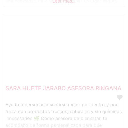
una necesidad muy real: la de tener un lugar seguro
Leer más…
donde poder parar, sentir y reconstruirse. Un espacio
donde no tengas que explicarte demasiado, donde
puedas ser tú sin miedo, sin juicio y sin
SARA HUETE JARABO ASESORA RINGANA
Ayudo a personas a sentirse mejor por dentro y por
fuera con productos frescos, naturales y sin químicos
innecesarios 🌿 Como asesora de bienestar, te
acompaño de forma personalizada para que